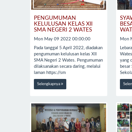
PENGUMUMAN
SYA
KELULUSAN KELAS XII
BES
SMA NEGERI 2 WATES
WAT
Mon May 09 2022 00:00:00
Mon M
Pada tanggal 5 April 2022, diadakan
Lebara
pengumuman kelulusan kelas XII
Wates
SMA Negeri 2 Wates. Pengumuman
yang d
dilaksanakan secara daring, melalui
besar
laman https://sm
Sekol
Selengkapnya
Sele