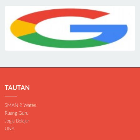
TAUTAN
SMAN 2 Wates
Ruang Guru
Jogja Belajar
UNY