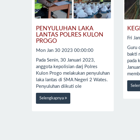
PENYULUHAN LAKA
KEG
LANTAS POLRES KULON
Fri J
PROGO
Guru 
Mon Jan 30 2023 00:00:00
bakti
Pada Senin, 30 Januari 2023,
pada k
anggota kepolisian darj Polres
Januar
Kulon Progo melakukan penyuluhan
membe
laka lantas di SMA Negeri 2 Wates.
Sele
Penyuluhan diikuti ole
Selengkapnya