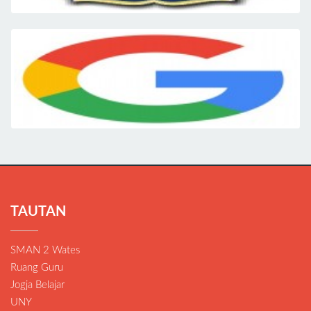
TAUTAN
SMAN 2 Wates
Ruang Guru
Jogja Belajar
UNY