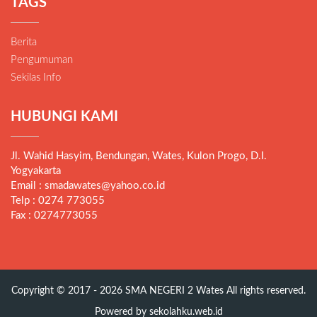
TAGS
Berita
Pengumuman
Sekilas Info
HUBUNGI KAMI
Jl. Wahid Hasyim, Bendungan, Wates, Kulon Progo, D.I.
Yogyakarta
Email : smadawates@yahoo.co.id
Telp : 0274 773055
Fax : 0274773055
Copyright © 2017 - 2026
SMA NEGERI 2 Wates
All rights reserved.
Powered by
sekolahku.web.id