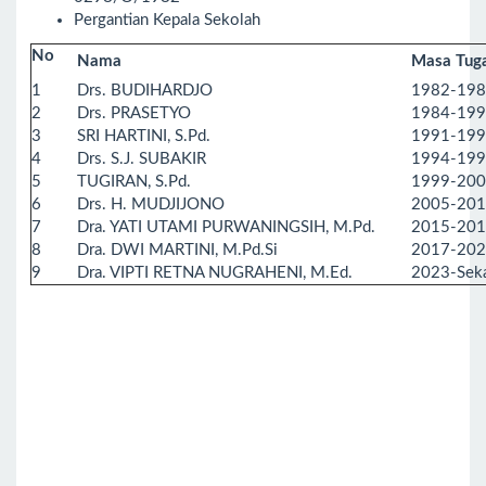
Pergantian Kepala Sekolah
No
Nama
Masa Tug
1
Drs. BUDIHARDJO
1982-19
2
Drs. PRASETYO
1984-19
3
SRI HARTINI, S.Pd.
1991-19
4
Drs. S.J. SUBAKIR
1994-19
5
TUGIRAN, S.Pd.
1999-20
6
Drs. H. MUDJIJONO
2005-20
7
Dra. YATI UTAMI PURWANINGSIH, M.Pd.
2015-20
8
Dra. DWI MARTINI, M.Pd.Si
2017-20
9
Dra. VIPTI RETNA NUGRAHENI, M.Ed.
2023-Sek