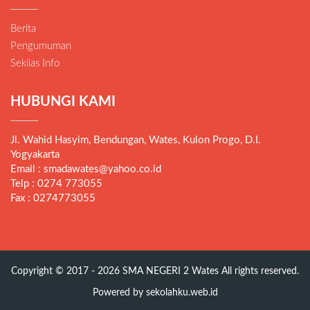
Berita
Pengumuman
Sekilas Info
HUBUNGI KAMI
Jl. Wahid Hasyim, Bendungan, Wates, Kulon Progo, D.I.
Yogyakarta
Email : smadawates@yahoo.co.id
Telp : 0274 773055
Fax : 0274773055
Copyright © 2017 - 2026
SMA NEGERI 2 Wates
All rights reserved.
Powered by
sekolahku.web.id